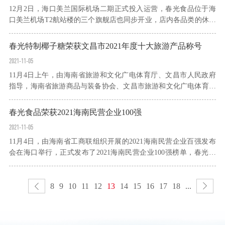
12月2日，海口美兰国际机场二期正式投入运营，春光食品位于海
口美兰机场T2航站楼的三个旗舰店也同步开业，店内各品类的休闲
零食整齐的排列在货架上。春光食品的三个旗舰店全部位于海口美
兰机场T2航站楼三楼，其中出发大厅一个，安检口内两个，总经营
春光特制椰子糖荣获文昌市2021年度十大旅游产品称号
面...
2021-11-05
11月4日上午，由海南省旅游和文化广电体育厅、文昌市人民政府
指导，海南省旅游商品与装备协会、文昌市旅游和文化广电体育局
联合主办的2021海南省第六届旅游商品大赛暨文昌市十大旅游商品
评选、参选2021中国特色旅游商品大赛评选活动颁奖典礼在海口...
春光食品荣获2021海南民营企业100强
2021-11-05
11月4日，由海南省工商联组织开展的2021海南民营企业百强发布
会在海口举行，正式发布了2021海南民营企业100强榜单，春光食
品位列榜单第64位。据了解，2021年，海南省工商联继续参照全国
工商联开展中国民营企业500强的发布办法，以企业...
8
9
10
11
12
13
14
15
16
17
18
...